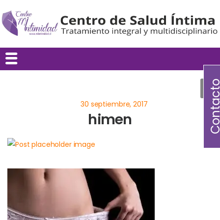
Contac
himen