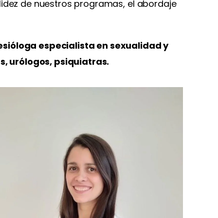
olidez de nuestros programas, el abordaje
esióloga especialista en sexualidad y
, urólogos, psiquiatras.
Psicóloga, Universidad del Desarrollo, Master en
Sexología en Instituto Universitario de Sexología de
la Universidad Camilo José Cela. España