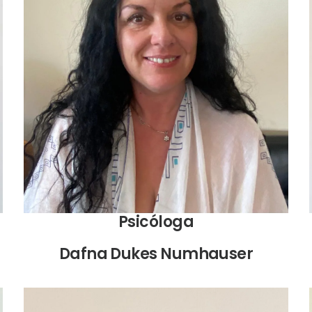
Psicóloga clínica, especialista en terapia de pareja,
mindfulness, terapia sexual, trauma, y
psicodiagnóstico
Psicóloga
Dafna Dukes Numhauser