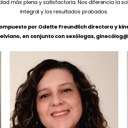
ad más plena y satisfactoria. Nos diferencia la s
integral y los resultados probados.
ompuesto por Odette Freundlich directora y kin
pelviano, en conjunto con sexólogas, ginecólog@s
Psicóloga Clínica, Universidad Central. Acreditada
CONAPSCL
Especialista Post titulada y Diplomada en Terapia
Sexual y de Pareja, Sexóloga, Docente de Sexología