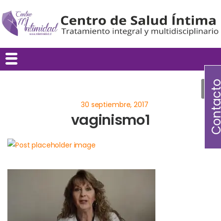
Contac
vaginismo1