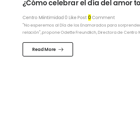
¿Cómo celebrar el día del amor t
Centro Miintimidad
0
Like Post
0
Comment
"No esperemos al Día de los Enamorados para sorprender 
relación", propone Odette Freundlich, Directora de Centro M
Read More