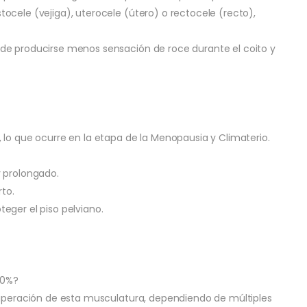
ocele (vejiga), uterocele (útero) o rectocele (recto),
de producirse menos sensación de roce durante el coito y
 lo que ocurre en la etapa de la Menopausia y Climaterio.
y prolongado.
rto.
eger el piso pelviano.
00%?
cuperación de esta musculatura, dependiendo de múltiples