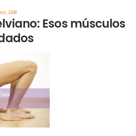
elviano: Esos músculos
idados