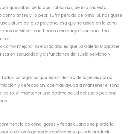
eguro que sabes de lo que hablamos, de esa molesta
como antes y, lo peor, sufrir pérdida de orina. Sí, nos guste
musculatura del piso pelviano, esa que se ubica en la zona
 centros nerviosos que tienen a su cargo funciones tan
ital.
r cómo mejorar su elasticidad es que La Galería Magazine
ista en sexualidad y disfunciones del suelo pelviano y
e todos los órganos que están dentro de la pelvis como
a la micción y defecación, además ayuda a mantener el tono
l coito. Al mantener una óptima salud del suelo pelviano,
nes.
continencia de orina, gases y fecas cuando se pierde la
oporte de los órganos intrapélvicos se puede producir