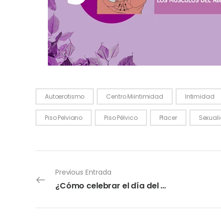
Autoerotismo
Centro Miintimidad
Intimidad
Piso Pelviano
Piso Pélvico
Placer
Sexual
Previous Entrada
¿Cómo celebrar el día del amor todo el año?