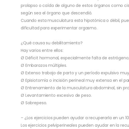
prolapso o caída de alguno de estos órganos como cist
según sea el órgano que descendió.
Cuando esta musculatura esta hipotónica o débil, pue
dificultad para experimentar orgasmo.
¿Qué causa su debilitamiento?
Hay varios entre ellos:
Ø Déficit hormonal, especialmente falta de estrógeno,
Ø Embarazos múltiples.
Ø Extenso trabajo de parto y un período expulsivo mu
Ø Episiotomía o incisión perineal muy extensa en el pa
Ø Entrenamiento de la musculatura abdominal, sin prot
Ø Levantamiento excesivo de peso.
Ø Sobrepeso.
– ¿Los ejercicios pueden ayudar a recuperarla en un 1
Los ejercicios pelviperineales pueden ayudar en la re