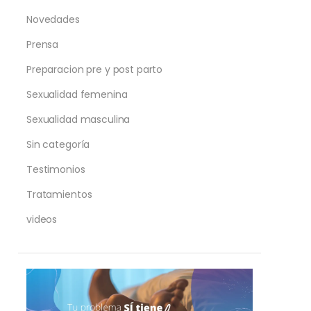
Novedades
Prensa
Preparacion pre y post parto
Sexualidad femenina
Sexualidad masculina
Sin categoría
Testimonios
Tratamientos
videos