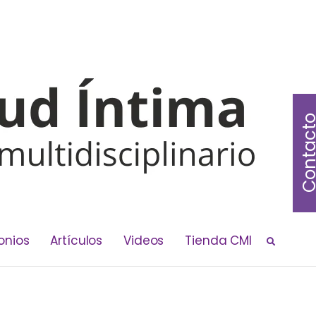
Contac
onios
Artículos
Videos
Tienda CMI