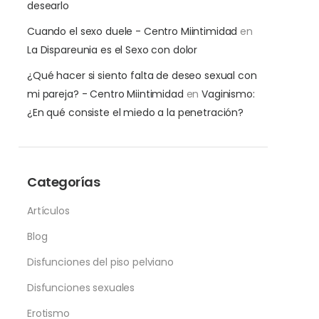
desearlo
Cuando el sexo duele - Centro Miintimidad
en
La Dispareunia es el Sexo con dolor
¿Qué hacer si siento falta de deseo sexual con
mi pareja? - Centro Miintimidad
en
Vaginismo:
¿En qué consiste el miedo a la penetración?
Categorías
Artículos
Blog
Disfunciones del piso pelviano
Disfunciones sexuales
Erotismo