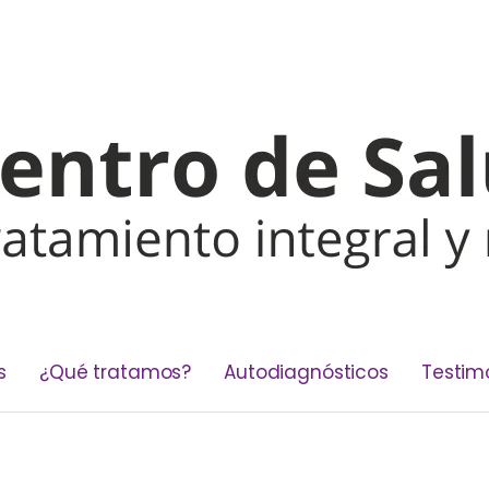
s
¿Qué tratamos?
Autodiagnósticos
Testim