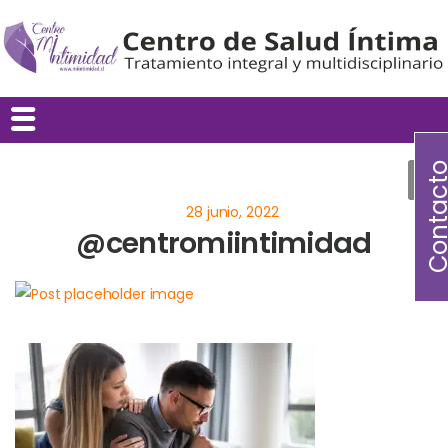
Contac
@centromiintimidad