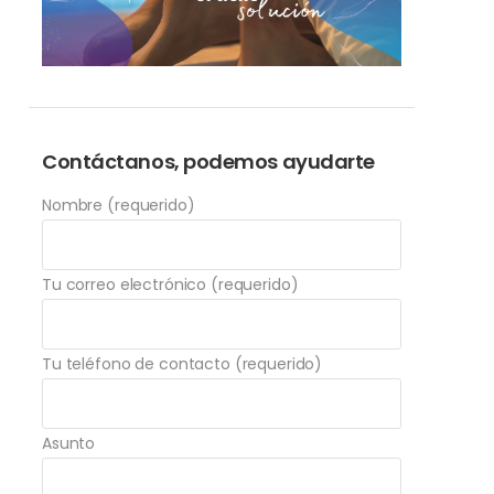
Contáctanos, podemos ayudarte
Nombre (requerido)
Tu correo electrónico (requerido)
Tu teléfono de contacto (requerido)
Asunto