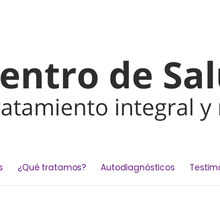
s
¿Qué tratamos?
Autodiagnósticos
Testim