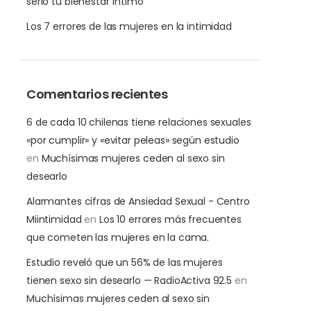
serio tu bienestar íntimo
Los 7 errores de las mujeres en la intimidad
Comentarios recientes
6 de cada 10 chilenas tiene relaciones sexuales
«por cumplir» y «evitar peleas» según estudio
en
Muchísimas mujeres ceden al sexo sin
desearlo
Alarmantes cifras de Ansiedad Sexual - Centro
Miintimidad
en
Los 10 errores más frecuentes
que cometen las mujeres en la cama.
Estudio reveló que un 56% de las mujeres
tienen sexo sin desearlo — RadioActiva 92.5
en
Muchísimas mujeres ceden al sexo sin