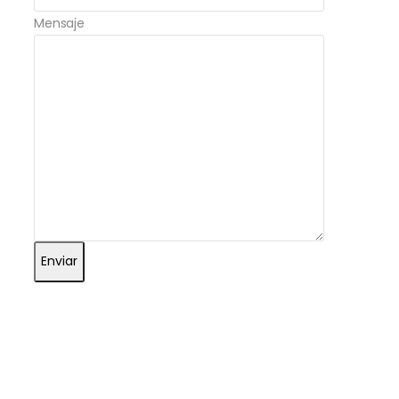
Mensaje
Enviar