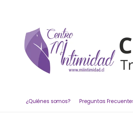
¿Quiénes somos?
Preguntas Frecuente