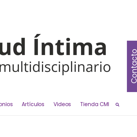
Contac
onios
Artículos
Videos
Tienda CMI