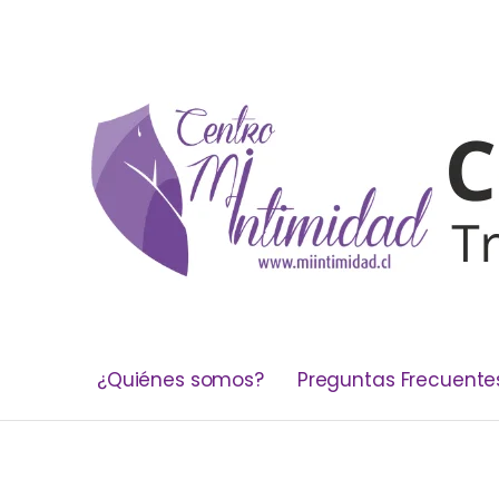
¿Quiénes somos?
Preguntas Frecuente