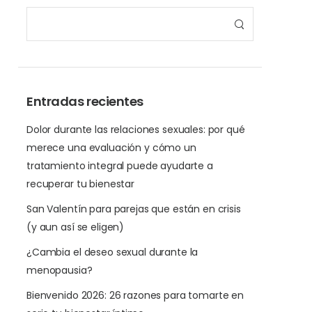
Entradas recientes
Dolor durante las relaciones sexuales: por qué
merece una evaluación y cómo un
tratamiento integral puede ayudarte a
recuperar tu bienestar
San Valentín para parejas que están en crisis
(y aun así se eligen)
¿Cambia el deseo sexual durante la
menopausia?
Bienvenido 2026: 26 razones para tomarte en