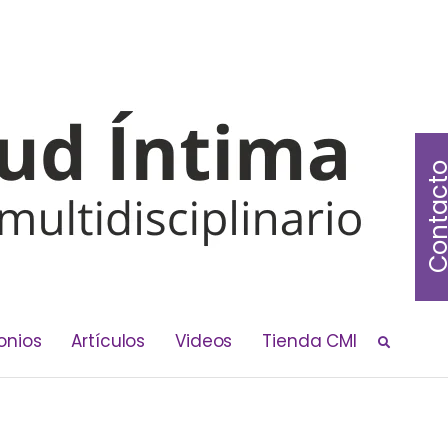
Contac
onios
Artículos
Videos
Tienda CMI