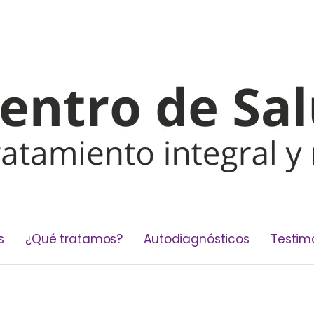
s
¿Qué tratamos?
Autodiagnósticos
Testim