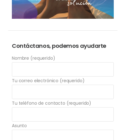
Contáctanos, podemos ayudarte
Nombre (requerido)
Tu correo electrónico (requerido)
Tu teléfono de contacto (requerido)
Asunto