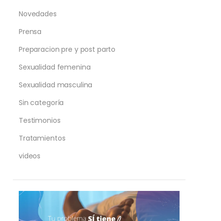
Novedades
Prensa
Preparacion pre y post parto
Sexualidad femenina
Sexualidad masculina
Sin categoría
Testimonios
Tratamientos
videos