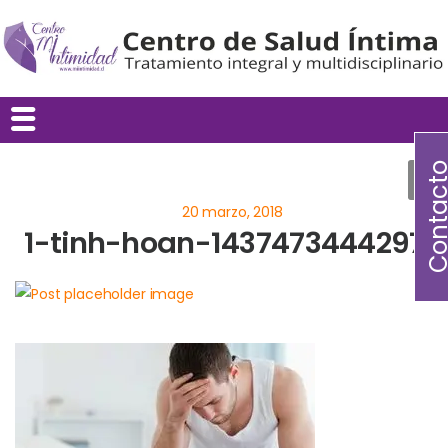
Contac
1-tinh-hoan-1437473444297