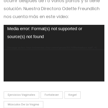
ocurrir después de 1 o varios partos y sí tiene
solución. Nuestra Directora Odette Freundlich
nos cuenta más en este video:
Reproductor
Media error: Format(s) not supported or
de
source(s) not found
vídeo
Descargar archivo: https://miintimidad.cl/wp-content/uploads/2017/05/biofeedback.mp4?_=1
Ejercicios Vaginales
Fortalecer
Kegel
Músculos De La Vagina