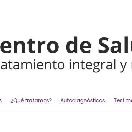
s
¿Qué tratamos?
Autodiagnósticos
Testim