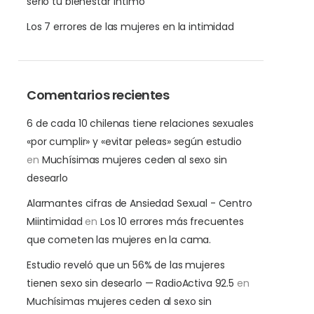
serio tu bienestar íntimo
Los 7 errores de las mujeres en la intimidad
Comentarios recientes
6 de cada 10 chilenas tiene relaciones sexuales
«por cumplir» y «evitar peleas» según estudio
en
Muchísimas mujeres ceden al sexo sin
desearlo
Alarmantes cifras de Ansiedad Sexual - Centro
Miintimidad
en
Los 10 errores más frecuentes
que cometen las mujeres en la cama.
Estudio reveló que un 56% de las mujeres
tienen sexo sin desearlo — RadioActiva 92.5
en
Muchísimas mujeres ceden al sexo sin