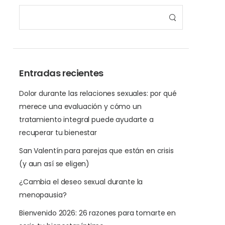
Entradas recientes
Dolor durante las relaciones sexuales: por qué
merece una evaluación y cómo un
tratamiento integral puede ayudarte a
recuperar tu bienestar
San Valentín para parejas que están en crisis
(y aun así se eligen)
¿Cambia el deseo sexual durante la
menopausia?
Bienvenido 2026: 26 razones para tomarte en