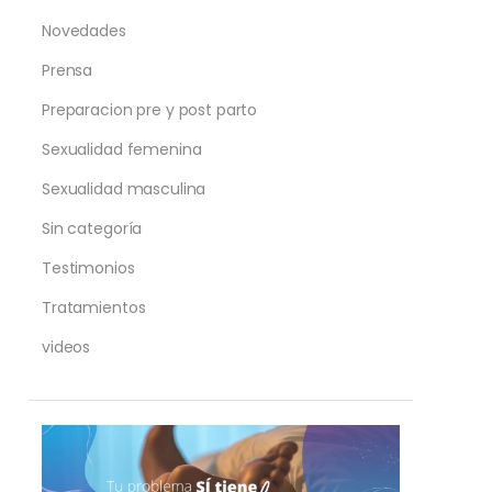
Novedades
Prensa
Preparacion pre y post parto
Sexualidad femenina
Sexualidad masculina
Sin categoría
Testimonios
Tratamientos
videos