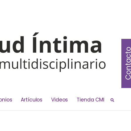
Contac
onios
Artículos
Videos
Tienda CMI