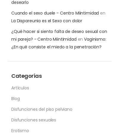
desearlo
Cuando el sexo duele - Centro Miintimidad
en
La Dispareunia es el Sexo con dolor
¿Qué hacer si siento falta de deseo sexual con
mi pareja? - Centro Miintimidad
en
Vaginismo:
¿En qué consiste el miedo a la penetración?
Categorías
Artículos
Blog
Disfunciones del piso pelviano
Disfunciones sexuales
Erotismo