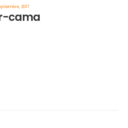
r-cama