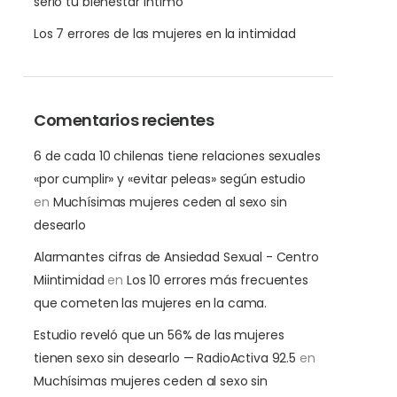
serio tu bienestar íntimo
Los 7 errores de las mujeres en la intimidad
Comentarios recientes
6 de cada 10 chilenas tiene relaciones sexuales
«por cumplir» y «evitar peleas» según estudio
en
Muchísimas mujeres ceden al sexo sin
desearlo
Alarmantes cifras de Ansiedad Sexual - Centro
Miintimidad
en
Los 10 errores más frecuentes
que cometen las mujeres en la cama.
Estudio reveló que un 56% de las mujeres
tienen sexo sin desearlo — RadioActiva 92.5
en
Muchísimas mujeres ceden al sexo sin