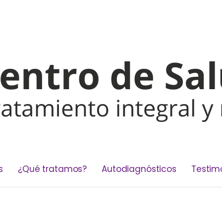
s
¿Qué tratamos?
Autodiagnósticos
Testim