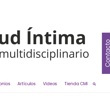
Contac
onios
Artículos
Videos
Tienda CMI