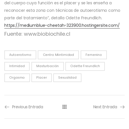
del cuerpo cuya función es el placer y se les enseña a
reconocer esta zona con técnicas de autoerotismo como
parte del tratamiento”, detalla Odette Freundlich.
https://mediumblue-cheetah-323900.hostingersite.com/
Fuente: www.biobiochile.cl
Autoerotismo
Centro Miintimidad
Femenino
Intimidad
Masturbación
Odette Freundlich
Orgasmo
Placer
Sexualidad
Previous Entrada
Next Entrada