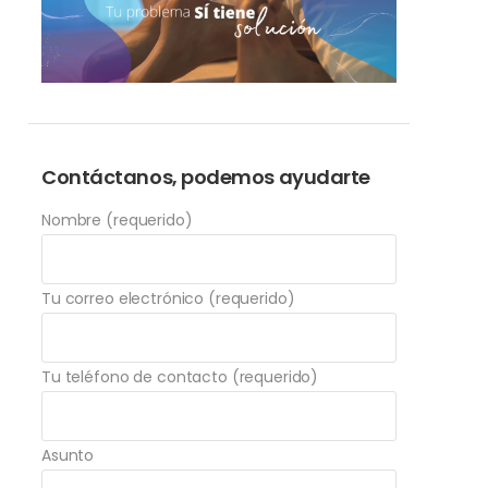
Contáctanos, podemos ayudarte
Nombre (requerido)
11 junio, 2025
Artículos
Blog
Sexualidad femenina
Tu correo electrónico (requerido)
Estos son los errores más
comunes que cometen los
Tu teléfono de contacto (requerido)
hombres en la intimidad,
según experta en
sexualidad
Asunto