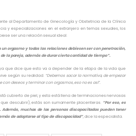
ente al Departamento de Ginecología y Obstetricia de la Clínica
a y especializaciones en el extranjero en temas sexuales, los
se ser una relación sexual ideal.
on un orgasmo y todas las relaciones debiesen ser con penetración,
 de la pareja, además de durar cierta cantidad de tiempo”.
 ya que dice que esto va a depender de la etapa de la vida que
vive según su realidad.
“Debemos sacar la normativa, de empezar
e con deseos y terminar con orgasmos, eso no es así”.
á cubierto de piel, y esta está llena de terminaciones nerviosas
y que descubrir), estás son sumamente placenteras.
“Por eso, es
ito. Además, muchas de las personas discapacitadas pueden tener
demás de adaptarse al tipo de discapacidad”
, dice la especialista.