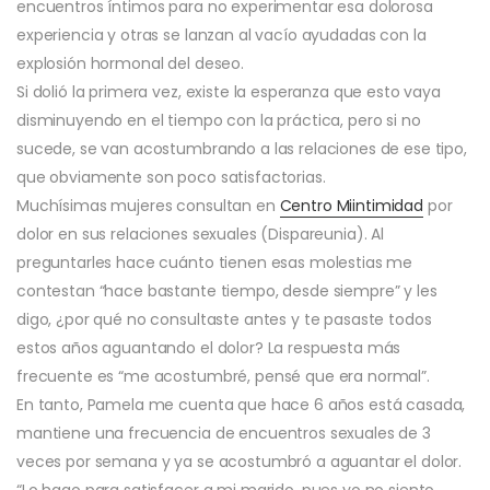
encuentros íntimos para no experimentar esa dolorosa
experiencia y otras se lanzan al vacío ayudadas con la
explosión hormonal del deseo.
Si dolió la primera vez, existe la esperanza que esto vaya
disminuyendo en el tiempo con la práctica, pero si no
sucede, se van acostumbrando a las relaciones de ese tipo,
que obviamente son poco satisfactorias.
Muchísimas mujeres consultan en
Centro Miintimidad
por
dolor en sus relaciones sexuales (Dispareunia). Al
preguntarles hace cuánto tienen esas molestias me
contestan “hace bastante tiempo, desde siempre” y les
digo, ¿por qué no consultaste antes y te pasaste todos
estos años aguantando el dolor? La respuesta más
frecuente es “me acostumbré, pensé que era normal”.
En tanto, Pamela me cuenta que hace 6 años está casada,
mantiene una frecuencia de encuentros sexuales de 3
veces por semana y ya se acostumbró a aguantar el dolor.
“Lo hago para satisfacer a mi marido, pues yo no siento