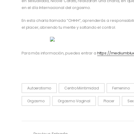
en sexualidad, Nicole Cafatti, realizarán una charla, en q
en el día Internacional del orgasmo.
En esta charla llamada “OHHH”, aprenderás a responsabil
el placer, abriendo tu mente y soltando el control.
Para más información, puedes entrar a
https://mediumblu
Autoerotismo
Centro Miintimidad
Femenino
Orgasmo
Orgasmo Vaginal
Placer
Sex