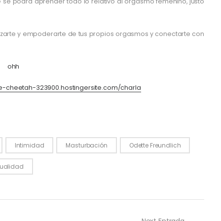
ue se podrá aprender todo lo relativo al orgasmo femenino, justo
izarte y empoderarte de tus propios orgasmos y conectarte con
e-cheetah-323900.hostingersite.com/charla
Intimidad
Masturbación
Odette Freundlich
ualidad