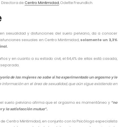
a Directora de
Centro Miintimidad
, Odette Freundlich.
e
a en sexualidad y disfunciones del suelo pelviano, da a conocer
isfunciones sexuales en Centro Miintimidad,
solamente un 3,3%
nal.
s y en cuanto a su estado civil, el 64,4% de ellas está casada,
á separada.
yoría de las mujeres no sabe si ha experimentado un orgasmo y le
e información en el área de sexualidad, que aún sigue existiendo en
s del suelo pelviano afirma que el orgasmo es momentáneo y
“no
r y la satisfacción mutua”.
de Centro Miintimidad, en conjunto con la Psicóloga especialista