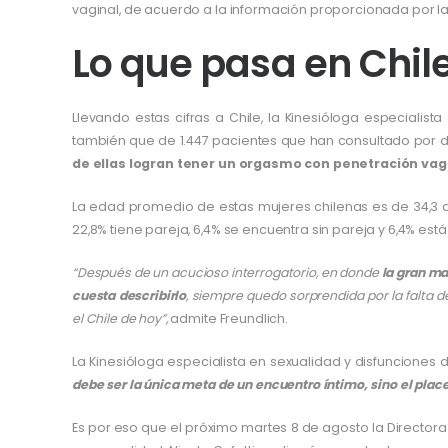
vaginal, de acuerdo a la información proporcionada por l
Lo que pasa en Chil
Llevando estas cifras a Chile, la Kinesióloga especialist
también que de 1.447 pacientes que han consultado por d
de ellas logran tener un orgasmo con penetración vagi
La edad promedio de estas mujeres chilenas es de 34,3 año
22,8% tiene pareja, 6,4% se encuentra sin pareja y 6,4% est
“Después de un acucioso interrogatorio, en donde
la gran ma
cuesta describirlo
, siempre quedo sorprendida por la falta d
el Chile de hoy”,
admite Freundlich.
La Kinesióloga especialista en sexualidad y disfuncione
debe ser la única meta de un encuentro íntimo, sino el place
Es por eso que el próximo martes 8 de agosto la Directora 