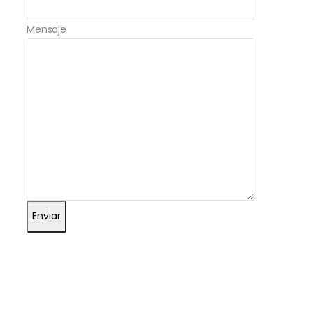
Mensaje
11 junio, 2025
Artículos
Blog
Sexualidad femenina
Estos son los errores más
comunes que cometen los
hombres en la intimidad,
según experta en
sexualidad
Enviar
Muchos hombres, incluso con buenas intenciones,
cometen errores frecuentes en la intimidad que pueden
generar incomodidad, frustración…