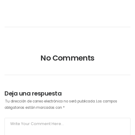
No Comments
Deja una respuesta
Tu dirección de correo electrónico no será publicada.
Los campos
obligatorios están marcados con
*