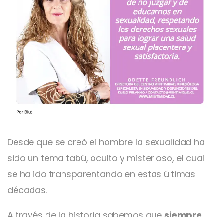
Desde que se creó el hombre la sexualidad ha
sido un tema tabú, oculto y misterioso, el cual
se ha ido transparentando en estas últimas
décadas.
A través de la historia sabemos que
siempre