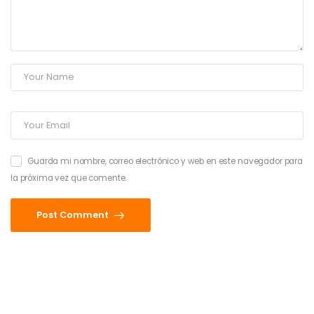
Guarda mi nombre, correo electrónico y web en este navegador para
la próxima vez que comente.
Post Comment