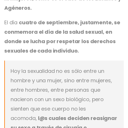
Agéneros.
El día
cuatro de septiembre, justamente, se
conmemora el día de la salud sexual, en
donde se lucha por respetar los derechos
sexuales de cada individuo.
Hoy la sexualidad no es sólo entre un
hombre y una mujer, sino entre mujeres,
entre hombres, entre personas que
nacieron con un sexo biológico, pero
sienten que ese cuerpo no les
acomoda,
l@s cuales deciden reasignar
su sexo a través de cirugía o