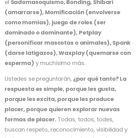
el
Sadomasoquismo, Bonding, Shibari
(amarrarse), Momificación (envolverse
como momias), juego de roles (ser
dominado o dominante), Petplay
(personificar mascotas o animales), Spank
(darse latigazos), Waxplay (quemarse con
esperma)
y muchísimo más.
Ustedes se preguntarán,
¿por qué tanto? La
respuesta es simple, porque les gusta,
porque les excita, porque les produce
placer, porque quieren explorar nuevas
formas de placer.
Todas, todos, todes,
buscan respeto, reconocimiento, visibilidad y