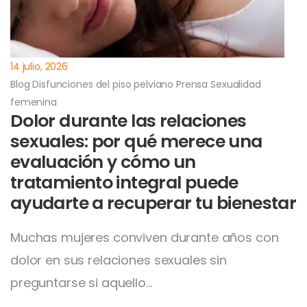
14 julio, 2026
Blog
Disfunciones del piso pelviano
Prensa
Sexualidad
femenina
Dolor durante las relaciones
sexuales: por qué merece una
evaluación y cómo un
tratamiento integral puede
ayudarte a recuperar tu bienestar
Muchas mujeres conviven durante años con
dolor en sus relaciones sexuales sin
preguntarse si aquello…