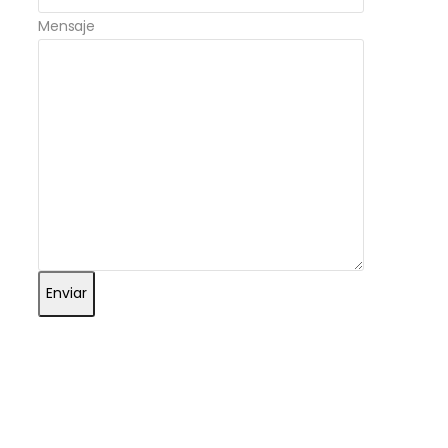
Mensaje
Enviar