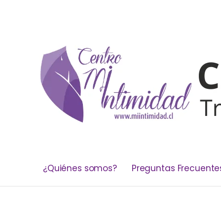
¿Quiénes somos?
Preguntas Frecuente