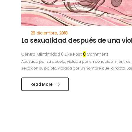
La sexualidad después de una vio
Centro Miintimidad
0
Like Post
0
Comment
Abusada por su abuelo, violada por un conocido mientras e
sexo con su pololo, violada por un hombre que la raptó. Las h
Read More