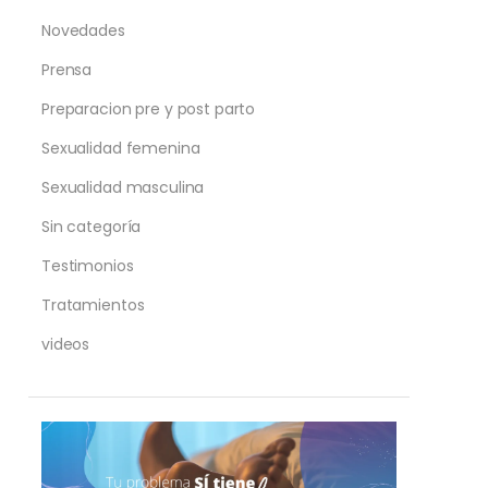
Novedades
Prensa
Preparacion pre y post parto
Sexualidad femenina
Sexualidad masculina
Sin categoría
Testimonios
Tratamientos
videos