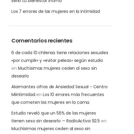
serio tu bienestar íntimo
Los 7 errores de las mujeres en la intimidad
Comentarios recientes
6 de cada 10 chilenas tiene relaciones sexuales
«por cumplir» y «evitar peleas» según estudio
en
Muchísimas mujeres ceden al sexo sin
desearlo
Alarmantes cifras de Ansiedad Sexual - Centro
Miintimidad
en
Los 10 errores más frecuentes
que cometen las mujeres en la cama.
Estudio reveló que un 56% de las mujeres
tienen sexo sin desearlo — RadioActiva 92.5
en
Muchísimas mujeres ceden al sexo sin